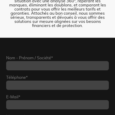
situation avec une analyse 360°, repérant les
manques, éliminant les doublons, et comparant les
contrats pour vous offrir les meilleurs tarifs et
garanties. Attachés au bon conseil, nous sommes
sérieux, transparents et dévoués à vous offrir des
solutions sur mesure alignées sur vos besoins
financiers et de protection.
Nom - Prénom / Société
*
Téléphone
*
E-Mail
*